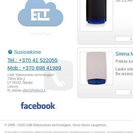
Su 1.2 A/
Susisiekime
Sirena 
Tel.: +370 41 522055
Prekės k
Mob.: +370 698 41989
Lauko sir
Be rezervi
UAB "Elektroninės technologijos"
Tilžės 80a-1
LT-78132, Šiauliai
Lietuva
El. paštas
eltech@eltech.lt
© 1998 - 2026 UAB Elektroninės technologijos. Visos teisės saugomos.
Specialios paskirties elektroninės aparatūros projektavimas ir gamyba, programinės įran