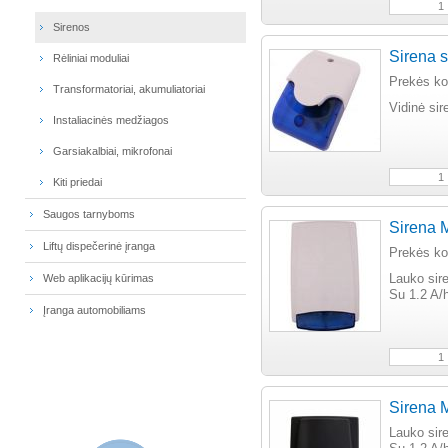
Sirenos
Sirena s
Rėliniai moduliai
Prekės k
Transformatoriai, akumuliatoriai
Vidinė sir
Instaliacinės medžiagos
Garsiakalbiai, mikrofonai
Kiti priedai
Saugos tarnyboms
Sirena 
Liftų dispečerinė įranga
Prekės k
Web aplikacijų kūrimas
Lauko sir
Su 1.2 A/
Įranga automobiliams
Sirena 
Lauko sir