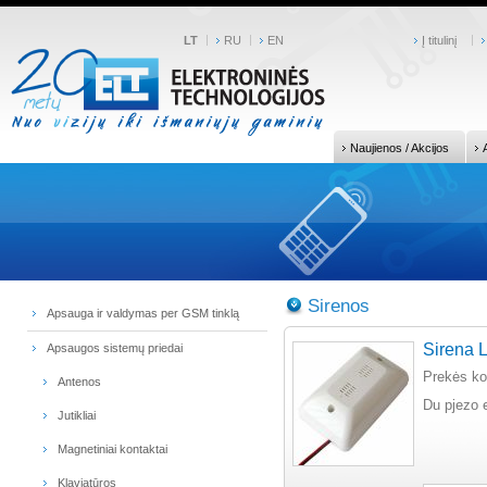
LT
RU
EN
Į titulinį
Naujienos / Akcijos
Sirenos
Apsauga ir valdymas per GSM tinklą
Sirena L
Apsaugos sistemų priedai
Prekės k
Antenos
Du pjezo 
Jutikliai
Magnetiniai kontaktai
Klaviatūros