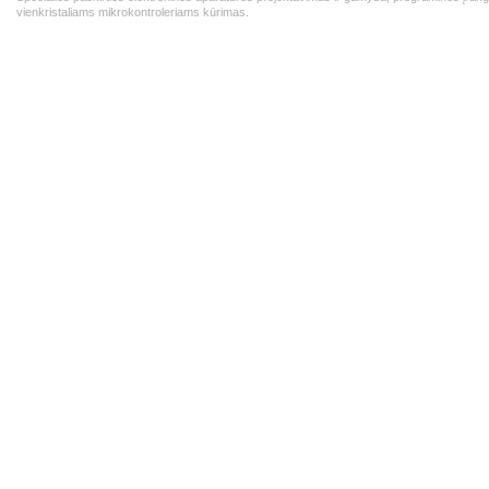
vienkristaliams mikrokontroleriams kūrimas.