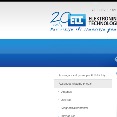
LT
RU
EN
Apsauga ir valdymas per GSM tinklą
Apsaugos sistemų priedai
Antenos
Jutikliai
Magnetiniai kontaktai
Klaviatūros