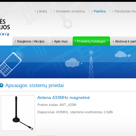
Į titulinį
Svetainės struktūra
Paieška
Parašykite m
Naujienos / Akcijos
Apie mus
Produktų katalogas
Atstovai ir par
Apsaugos sistemų priedai
Antena 433MHz magnetinė
Prekės kodas: ANT_433M
Diapazonas 433MHz, stiprinimo koeficientas 2.0dBi