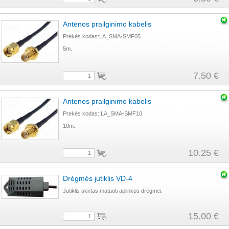
Antenos prailginimo kabelis
Prekės kodas:LA_SMA-SMF05
5m.
7.50 €
Antenos prailginimo kabelis
Prekės kodas: LA_SMA-SMF10
10m.
10.25 €
Drėgmės jutiklis VD-4
Jutiklis skirtas matuoti aplinkos drėgmei.
15.00 €