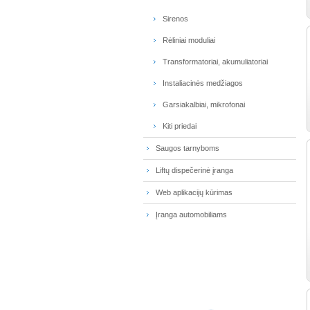
Sirenos
Rėliniai moduliai
Transformatoriai, akumuliatoriai
Instaliacinės medžiagos
Garsiakalbiai, mikrofonai
Kiti priedai
Saugos tarnyboms
Liftų dispečerinė įranga
Web aplikacijų kūrimas
Įranga automobiliams