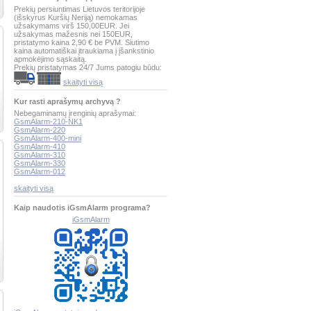
Prekių persiuntimas Lietuvos teritorijoje
(išskyrus Kuršių Neriją) nemokamas
užsakymams virš 150,00EUR. Jei
užsakymas mažesnis nei 150EUR,
pristatymo kaina 2,90 € be PVM. Siutimo
kaina automatiškai įtraukiama į įšankstinio
apmokėjimo sąskaitą.
Prekių pristatymas 24/7 Jums patogiu būdu:
skaityti visą
Kur rasti aprašymų archyvą ?
Nebegaminamų įrenginių aprašymai:
GsmAlarm-210-NK1
GsmAlarm-220
GsmAlarm-400-mini
GsmAlarm-410
GsmAlarm-310
GsmAlarm-330
GsmAlarm-012
skaityti visą
Kaip naudotis iGsmAlarm programa?
iGsmAlarm