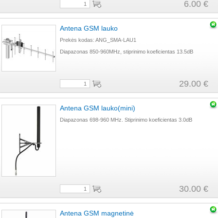
6.00 €
Antena GSM lauko
Prekės kodas: ANG_SMA-LAU1
Diapazonas 850-960MHz, stiprinimo koeficientas 13.5dB
29.00 €
Antena GSM lauko(mini)
Diapazonas 698-960 MHz. Stiprinimo koeficientas 3.0dB
30.00 €
Antena GSM magnetinė