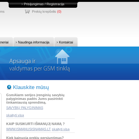
Prisijungimas / Registracija
ums
Prekių krepšelis
(0)
tneriai
Naudinga informacija
Kontaktai
Klauskite mūsų
GsmAlarm serijos įrenginių savybių
palyginimas padės Jums pasirinkti
tinkamiausią sprendimą.
SAVYBIŲ PALYGINIMAS
skaityti visą
KAIP SUSIKURTI IŠMANŲJĮ NAMĄ ?
WWW.ISMANUSISNAMAS.LT
skaityti visą
Kiek kainuoja prekių persiuntimas?