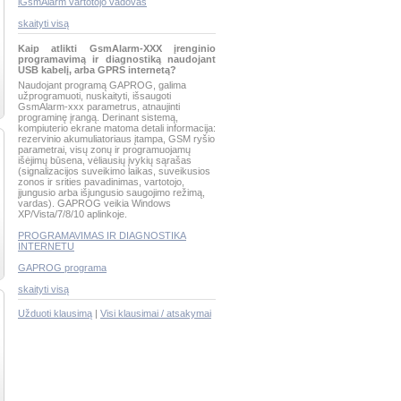
iGsmAlarm vartotojo vadovas
skaityti visą
Kaip atlikti GsmAlarm-XXX įrenginio
programavimą ir diagnostiką naudojant
USB kabelį, arba GPRS internetą?
Naudojant programą GAPROG, galima
užprogramuoti, nuskaityti, išsaugoti
GsmAlarm-xxx parametrus, atnaujinti
programinę įrangą. Derinant sistemą,
kompiuterio ekrane matoma detali informacija:
rezervinio akumuliatoriaus įtampa, GSM ryšio
parametrai, visų zonų ir programuojamų
išėjimų būsena, vėliausių įvykių sąrašas
(signalizacijos suveikimo laikas, suveikusios
zonos ir srities pavadinimas, vartotojo,
įjungusio arba išjungusio saugojimo režimą,
vardas). GAPROG veikia Windows
XP/Vista/7/8/10 aplinkoje.
PROGRAMAVIMAS IR DIAGNOSTIKA
INTERNETU
GAPROG programa
skaityti visą
Užduoti klausimą
|
Visi klausimai / atsakymai