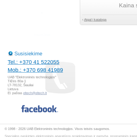
Kaina 
Atgal į katalogą
Susisiekime
Tel.: +370 41 522055
Mob.: +370 698 41989
UAB "Elektroninės technologijos"
Tilžės 80a-1
LT-78132, Šiauliai
Lietuva
El. paštas
eltech@eltech.lt
© 1998 - 2026 UAB Elektroninės technologijos. Visos teisės saugomos.
Specialios paskirties elektroninės aparatūros projektavimas ir gamyba, programinės įran