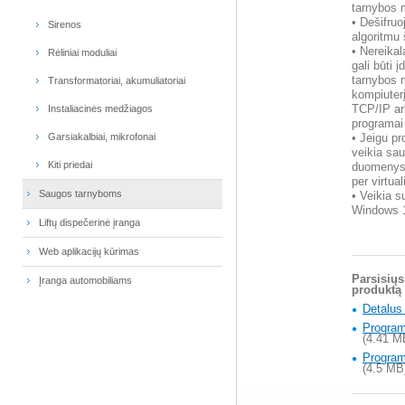
tarnybos 
• Dešifru
Sirenos
algoritmu 
• Nereika
Rėliniai moduliai
gali būti 
tarnybos m
Transformatoriai, akumuliatoriai
kompiuterį
Instaliacinės medžiagos
TCP/IP a
programai
Garsiakalbiai, mikrofonai
• Jeigu p
veikia sa
Kiti priedai
duomenys 
per virtua
Saugos tarnyboms
• Veikia 
Windows 1
Liftų dispečerinė įranga
Web aplikacijų kūrimas
Parsisiųs
Įranga automobiliams
produktą
Detalus
Program
(4.41 M
Program
(4.5 MB