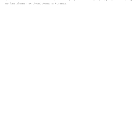
vienkristaliams mikrokontroleriams kūrimas.