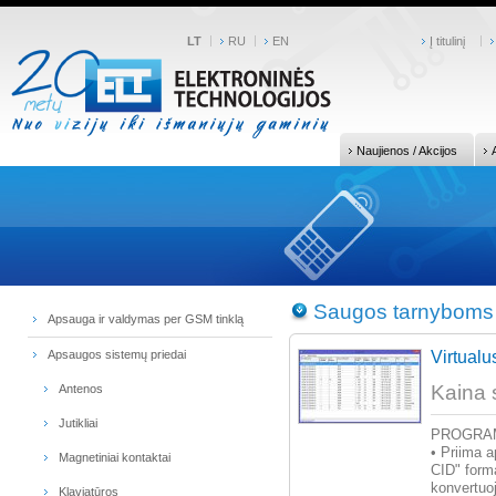
LT
RU
EN
Į titulinį
Naujienos / Akcijos
Saugos tarnyboms
Apsauga ir valdymas per GSM tinklą
Apsaugos sistemų priedai
Virtualu
Kaina 
Antenos
Jutikliai
PROGRAM
• Priima 
Magnetiniai kontaktai
CID" form
konvertuo
Klaviatūros