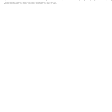
vienkristaliams mikrokontroleriams kūrimas.