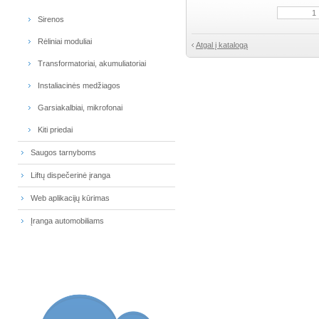
Sirenos
Rėliniai moduliai
Atgal į katalogą
Transformatoriai, akumuliatoriai
Instaliacinės medžiagos
Garsiakalbiai, mikrofonai
Kiti priedai
Saugos tarnyboms
Liftų dispečerinė įranga
Web aplikacijų kūrimas
Įranga automobiliams