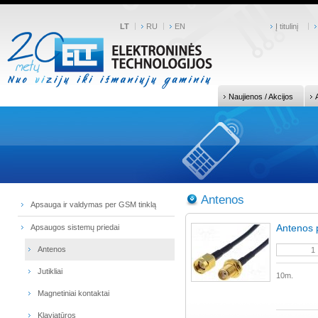
LT
RU
EN
Į titulinį
Naujienos / Akcijos
Antenos
Apsauga ir valdymas per GSM tinklą
Antenos p
Apsaugos sistemų priedai
Antenos
Jutikliai
10m.
Magnetiniai kontaktai
Klaviatūros