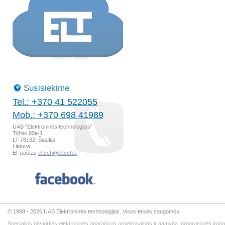
Susisiekime
Tel.: +370 41 522055
Mob.: +370 698 41989
UAB "Elektroninės technologijos"
Tilžės 80a-1
LT-78132, Šiauliai
Lietuva
El. paštas
eltech@eltech.lt
© 1998 - 2026 UAB Elektroninės technologijos. Visos teisės saugomos.
Specialios paskirties elektroninės aparatūros projektavimas ir gamyba, programinės įran